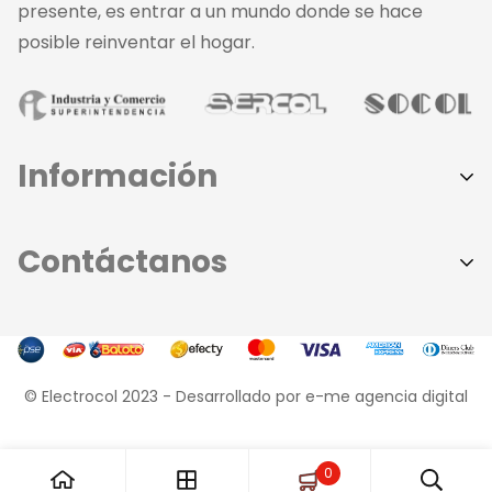
presente, es entrar a un mundo donde se hace
posible reinventar el hogar.
Información
Aviso de Privacidad
Contáctanos
Políticas de Privacidad
Términos y Condiciones
Sede principal:
379 - 8585
Contáctanos
- Dirección: Calle 37 # 44 - 109
Conócenos
© Electrocol 2023 -
Desarrollado por e-me agencia digital
Sede Norte:
Preguntas Frecuentes
368 - 8585 | 312 - 623 - 0450
- Dirección: Calle 76 # 50 - 10
0