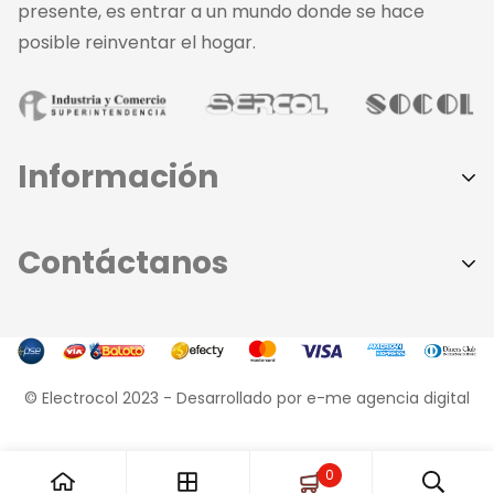
presente, es entrar a un mundo donde se hace
posible reinventar el hogar.
Información
Aviso de Privacidad
Contáctanos
Políticas de Privacidad
Términos y Condiciones
Sede principal:
379 - 8585
Contáctanos
- Dirección: Calle 37 # 44 - 109
Conócenos
© Electrocol 2023 -
Desarrollado por e-me agencia digital
Sede Norte:
Preguntas Frecuentes
368 - 8585 | 312 - 623 - 0450
- Dirección: Calle 76 # 50 - 10
0