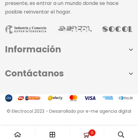
presente, es entrar a un mundo donde se hace
posible reinventar el hogar.
Información
Aviso de Privacidad
Contáctanos
Políticas de Privacidad
Términos y Condiciones
Sede principal:
379 - 8585
Contáctanos
- Dirección: Calle 37 # 44 - 109
Conócenos
© Electrocol 2023 -
Desarrollado por e-me agencia digital
Sede Norte:
Preguntas Frecuentes
368 - 8585 | 312 - 623 - 0450
- Dirección: Calle 76 # 50 - 10
0