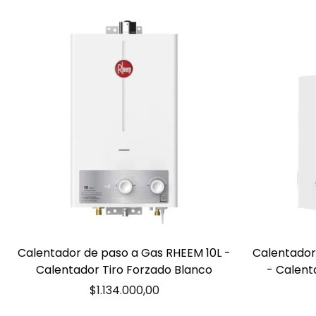
Calentador de paso a Gas RHEEM 10L -
Calentador
Calentador Tiro Forzado Blanco
- Calent
Precio
$1.134.000,00
regular