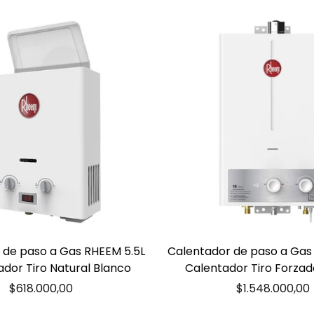
 de paso a Gas RHEEM 5.5L
Calentador de paso a Gas 
ador Tiro Natural Blanco
Calentador Tiro Forzad
Precio
Precio
$618.000,00
$1.548.000,00
regular
regular