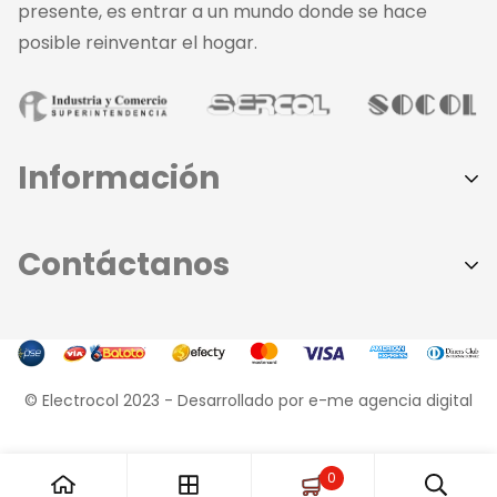
presente, es entrar a un mundo donde se hace
posible reinventar el hogar.
Información
Aviso de Privacidad
Contáctanos
Políticas de Privacidad
Términos y Condiciones
Sede principal:
379 - 8585
Contáctanos
- Dirección: Calle 37 # 44 - 109
Conócenos
© Electrocol 2023 -
Desarrollado por e-me agencia digital
Sede Norte:
Preguntas Frecuentes
368 - 8585 | 312 - 623 - 0450
- Dirección: Calle 76 # 50 - 10
0