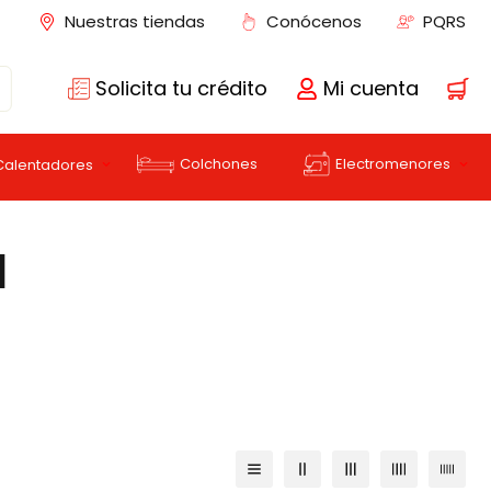
Nuestras tiendas
Conócenos
PQRS
Solicita tu crédito
Mi cuenta
Colchones
Electromenores
Calentadores
1